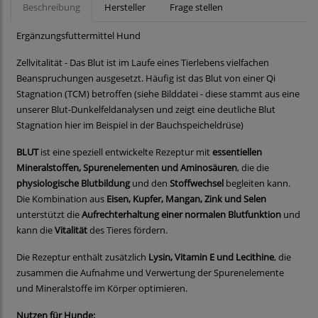
Beschreibung
Hersteller
Frage stellen
Ergänzungsfuttermittel Hund
Zellvitalität - Das Blut ist im Laufe eines Tierlebens vielfachen
Beanspruchungen ausgesetzt. Häufig ist das Blut von einer Qi
Stagnation (TCM) betroffen (siehe Bilddatei - diese stammt aus eine
unserer Blut-Dunkelfeldanalysen und zeigt eine deutliche Blut
Stagnation hier im Beispiel in der Bauchspeicheldrüse)
BLUT
ist eine speziell entwickelte Rezeptur mit
essentiellen
Mineralstoffen, Spurenelementen und Aminosäuren
, die die
physiologische Blutbildung
und den
Stoffwechsel
begleiten kann.
Die Kombination aus
Eisen, Kupfer, Mangan, Zink und Selen
unterstützt die
Aufrechterhaltung einer normalen Blutfunktion
und
kann die
Vitalität
des Tieres fördern.
Die Rezeptur enthält zusätzlich
Lysin, Vitamin E und Lecithine
, die
zusammen die Aufnahme und Verwertung der Spurenelemente
und Mineralstoffe im Körper optimieren.
Nutzen für Hunde: