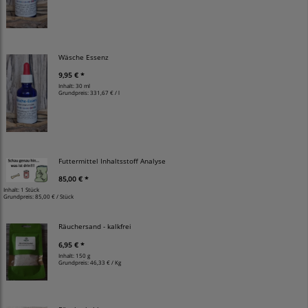
Wäsche Essenz
9,95 € *
Inhalt: 30 ml
Grundpreis:
331,67 € / l
Futtermittel Inhaltsstoff Analyse
85,00 € *
Inhalt: 1 Stück
Grundpreis:
85,00 € / Stück
Räuchersand - kalkfrei
6,95 € *
Inhalt: 150 g
Grundpreis:
46,33 € / Kg