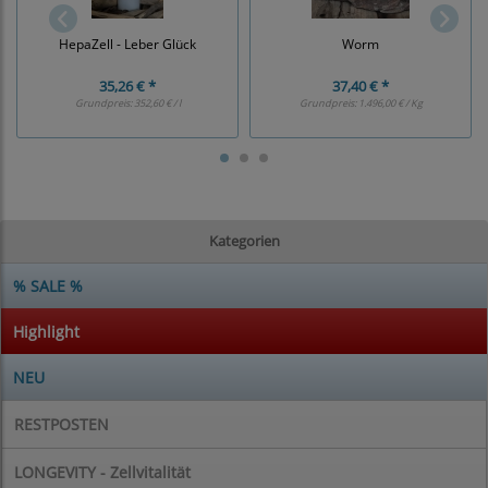
HepaZell - Leber Glück
Worm
35,26 € *
37,40 € *
Grundpreis:
352,60 € / l
Grundpreis:
1.496,00 € / Kg
Kategorien
% SALE %
Highlight
NEU
RESTPOSTEN
LONGEVITY - Zellvitalität