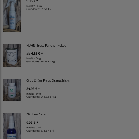
9,95 € *
Inhalt: 100 ml
Grundpreis:
99,50 € / l
HUHN Brust Fenchel Kokos
ab
4,15 € *
Inhalt: 400 g
Grundpreis:
10,38 € / Kg
Gras & Kot Fress-Drang Sticks
39,95 € *
Inhalt: 150 g
Grundpreis:
266,33 € / Kg
Flächen Essenz
9,95 € *
Inhalt: 30 ml
Grundpreis:
331,67 € / l