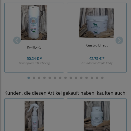
Gastro Effect
IN-HE-RE
50,24 € *
42,75 € *
Grundpreis:
334,93 € / Kg
Grundpreis:
285,00 € / Kg
Kunden, die diesen Artikel gekauft haben, kauften auch: