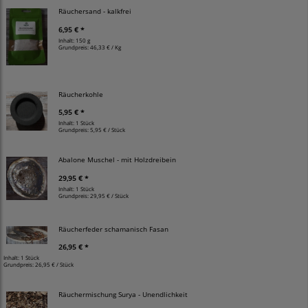
Räuchersand - kalkfrei
6,95 € *
Inhalt: 150 g
Grundpreis:
46,33 € / Kg
Räucherkohle
5,95 € *
Inhalt: 1 Stück
Grundpreis:
5,95 € / Stück
Abalone Muschel - mit Holzdreibein
29,95 € *
Inhalt: 1 Stück
Grundpreis:
29,95 € / Stück
Räucherfeder schamanisch Fasan
26,95 € *
Inhalt: 1 Stück
Grundpreis:
26,95 € / Stück
Räuchermischung Surya - Unendlichkeit