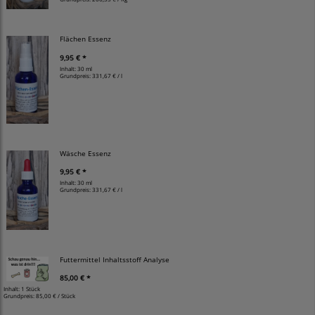
Flächen Essenz
9,95 € *
Inhalt: 30 ml
Grundpreis:
331,67 € / l
Wäsche Essenz
9,95 € *
Inhalt: 30 ml
Grundpreis:
331,67 € / l
Futtermittel Inhaltsstoff Analyse
85,00 € *
Inhalt: 1 Stück
Grundpreis:
85,00 € / Stück