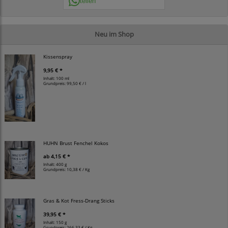
teilen
Neu im Shop
Kissenspray
9,95 € *
Inhalt: 100 ml
Grundpreis:
99,50 € / l
HUHN Brust Fenchel Kokos
ab
4,15 € *
Inhalt: 400 g
Grundpreis:
10,38 € / Kg
Gras & Kot Fress-Drang Sticks
39,95 € *
Inhalt: 150 g
Grundpreis:
266,33 € / Kg