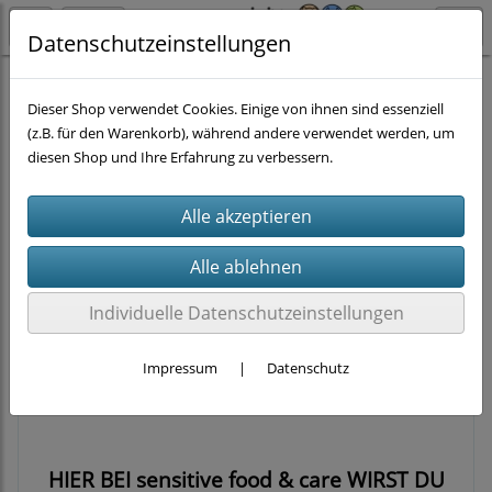
Datenschutzeinstellungen
Hund
Nassfutter nach Themen
Innereien frei
Dieser Shop verwendet Cookies. Einige von ihnen sind essenziell
(z.B. für den Warenkorb), während andere verwendet werden, um
diesen Shop und Ihre Erfahrung zu verbessern.
Filter
Sortierung wählen
Du möchtest Futter ganz ohne Innerein
füttern?
Individuelle Datenschutzeinstellungen
Vermutlich hast du es
schon gemerkt...andernorts ist es wie die
Impressum
|
Datenschutz
Suche nach der "Nadel im Heuhaufen"!
HIER BEI sensitive food & care WIRST DU