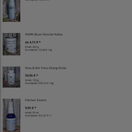
HUHN Brust Fenchel Kokos
ab
4,15 € *
Inhalt: 400 g
Grundpreis:
10,38 € / Kg
Gras & Kot Fress-Drang Sticks
39,95 € *
Inhalt: 150 g
Grundpreis:
266,33 € / Kg
Flächen Essenz
9,95 € *
Inhalt: 30 ml
Grundpreis:
331,67 € / l