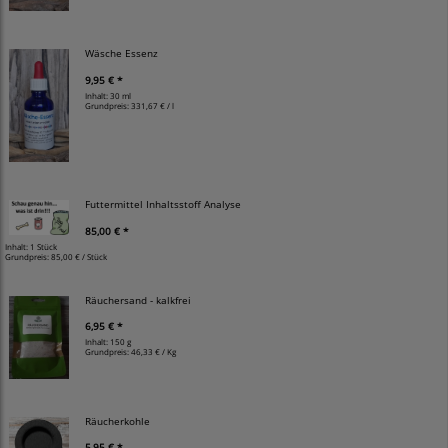
Wäsche Essenz
9,95 € *
Inhalt: 30 ml
Grundpreis:
331,67 € / l
Futtermittel Inhaltsstoff Analyse
85,00 € *
Inhalt: 1 Stück
Grundpreis:
85,00 € / Stück
Räuchersand - kalkfrei
6,95 € *
Inhalt: 150 g
Grundpreis:
46,33 € / Kg
Räucherkohle
5,95 € *