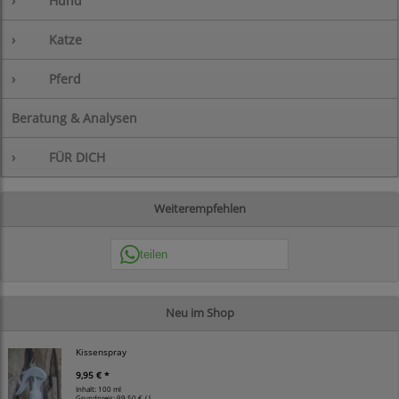
›
Hund
›
Katze
›
Pferd
Beratung & Analysen
›
FÜR DICH
Weiterempfehlen
teilen
Neu im Shop
Kissenspray
9,95 € *
Inhalt: 100 ml
Grundpreis:
99,50 € / l