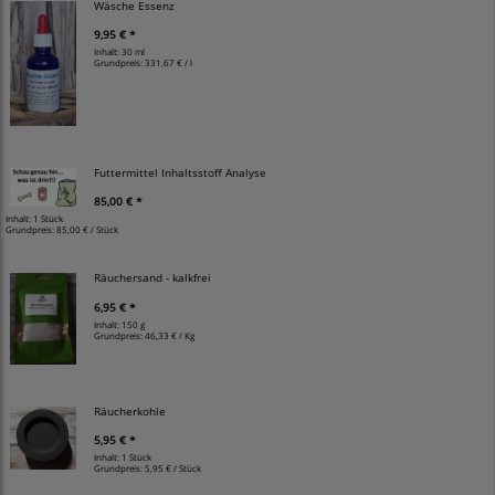
Wäsche Essenz
9,95 € *
Inhalt: 30 ml
Grundpreis:
331,67 € / l
Futtermittel Inhaltsstoff Analyse
85,00 € *
Inhalt: 1 Stück
Grundpreis:
85,00 € / Stück
Räuchersand - kalkfrei
6,95 € *
Inhalt: 150 g
Grundpreis:
46,33 € / Kg
Räucherkohle
5,95 € *
Inhalt: 1 Stück
Grundpreis:
5,95 € / Stück