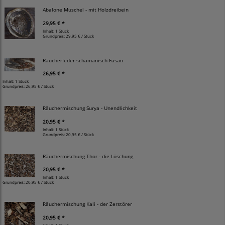
Abalone Muschel - mit Holzdreibein
29,95 € *
Inhalt: 1 Stück
Grundpreis:
29,95 € / Stück
Räucherfeder schamanisch Fasan
26,95 € *
Inhalt: 1 Stück
Grundpreis:
26,95 € / Stück
Räuchermischung Surya - Unendlichkeit
20,95 € *
Inhalt: 1 Stück
Grundpreis:
20,95 € / Stück
Räuchermischung Thor - die Löschung
20,95 € *
Inhalt: 1 Stück
Grundpreis:
20,95 € / Stück
Räuchermischung Kali - der Zerstörer
20,95 € *