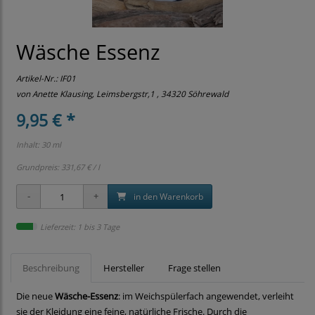
Wäsche Essenz
Artikel-Nr.:
IF01
von Anette Klausing, Leimsbergstr,1 , 34320 Söhrewald
9,95 € *
Inhalt: 30 ml
Grundpreis:
331,67 € / l
in den Warenkorb
Lieferzeit: 1 bis 3 Tage
Beschreibung
Hersteller
Frage stellen
Die neue
Wäsche-Essenz
: im Weichspülerfach angewendet, verleiht
sie der Kleidung eine feine, natürliche Frische. Durch die