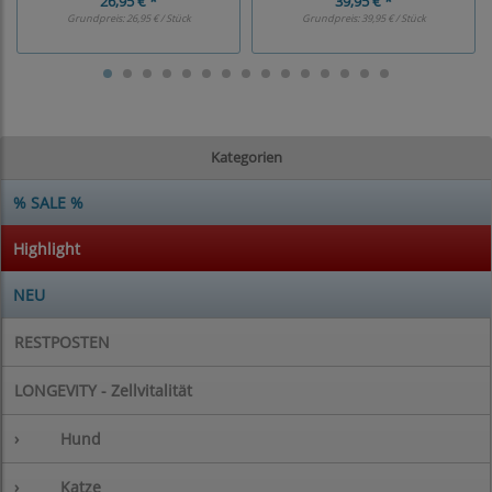
26,95 € *
39,95 € *
Grundpreis:
26,95 € / Stück
Grundpreis:
39,95 € / Stück
Kategorien
% SALE %
Highlight
NEU
RESTPOSTEN
LONGEVITY - Zellvitalität
›
Hund
›
Katze