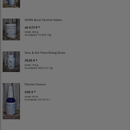
HUHN Brust Fenchel Kokos
ab
4,15 € *
Inhalt: 400 g
Grundpreis:
10,38 € / Kg
Gras & Kot Fress-Drang Sticks
39,95 € *
Inhalt: 150 g
Grundpreis:
266,33 € / Kg
Flächen Essenz
9,95 € *
Inhalt: 30 ml
Grundpreis:
331,67 € / l