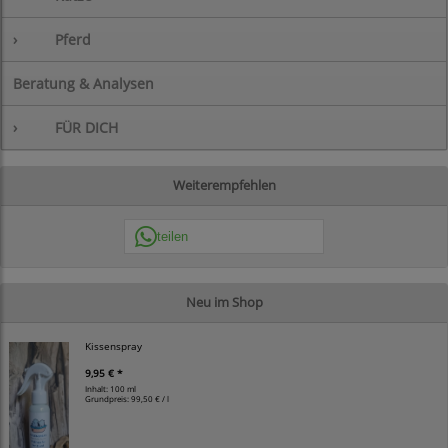
›
Pferd
Beratung & Analysen
›
FÜR DICH
Weiterempfehlen
teilen
Neu im Shop
Kissenspray
9,95 € *
Inhalt: 100 ml
Grundpreis:
99,50 € / l