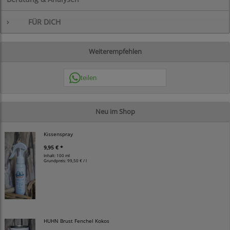
›
FÜR DICH
Weiterempfehlen
teilen
Neu im Shop
Kissenspray
9,95 € *
Inhalt: 100 ml
Grundpreis:
99,50 € / l
HUHN Brust Fenchel Kokos