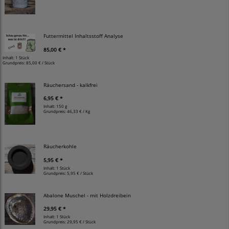
Futtermittel Inhaltsstoff Analyse
85,00 € *
Inhalt: 1 Stück
Grundpreis:
85,00 € / Stück
Räuchersand - kalkfrei
6,95 € *
Inhalt: 150 g
Grundpreis:
46,33 € / Kg
Räucherkohle
5,95 € *
Inhalt: 1 Stück
Grundpreis:
5,95 € / Stück
Abalone Muschel - mit Holzdreibein
29,95 € *
Inhalt: 1 Stück
Grundpreis:
29,95 € / Stück