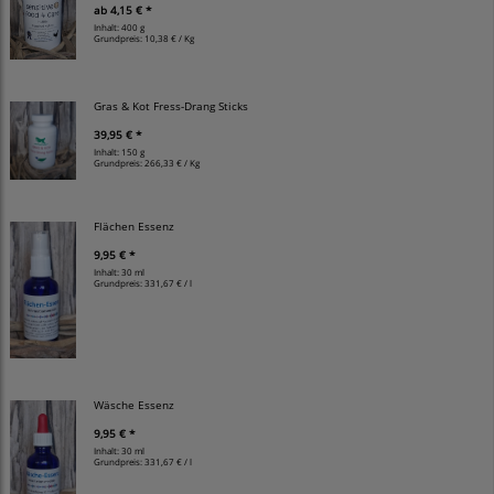
ab
4,15 € *
Inhalt: 400 g
Grundpreis:
10,38 € / Kg
Gras & Kot Fress-Drang Sticks
39,95 € *
Inhalt: 150 g
Grundpreis:
266,33 € / Kg
Flächen Essenz
9,95 € *
Inhalt: 30 ml
Grundpreis:
331,67 € / l
Wäsche Essenz
9,95 € *
Inhalt: 30 ml
Grundpreis:
331,67 € / l