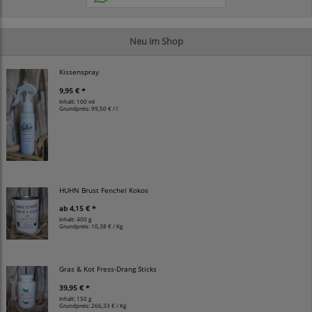
Neu im Shop
Kissenspray
9,95 € *
Inhalt: 100 ml
Grundpreis:
99,50 € / l
HUHN Brust Fenchel Kokos
ab
4,15 € *
Inhalt: 400 g
Grundpreis:
10,38 € / Kg
Gras & Kot Fress-Drang Sticks
39,95 € *
Inhalt: 150 g
Grundpreis:
266,33 € / Kg