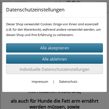
Datenschutzeinstellungen
Hund
Nassfutter nach Fleischsorte
Karibu
Dieser Shop verwendet Cookies. Einige von ihnen sind essenziell
(z.B. für den Warenkorb), während andere verwendet werden, um
diesen Shop und Ihre Erfahrung zu verbessern.
Filter
Sortierung wählen
Manchmal muss es "exotisch" sein
Karibufleisch ist besonders Histamin- und
Individuelle Datenschutzeinstellungen
Fett arm, zudem leicht verdaulich
Impressum
|
Datenschutz
und eignet sich daher besonders für Hunde
mit Histamin Intoleranz,
als auch für Hunde die Fett arm ernährt
werden müssen, sowie