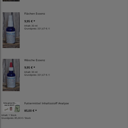
Flächen Essenz
9,95 € *
Inhalt: 30 ml
Grundpreis:
331,67 € / l
Wäsche Essenz
9,95 € *
Inhalt: 30 ml
Grundpreis:
331,67 € / l
Futtermittel Inhaltsstoff Analyse
85,00 € *
Inhalt: 1 Stück
Grundpreis:
85,00 € / Stück