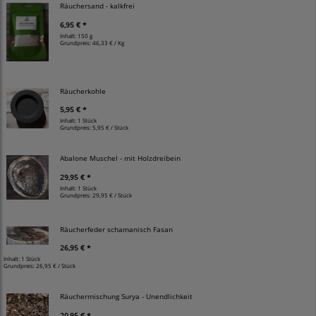
Räuchersand - kalkfrei
6,95 € *
Inhalt: 150 g
Grundpreis:
46,33 € / Kg
Räucherkohle
5,95 € *
Inhalt: 1 Stück
Grundpreis:
5,95 € / Stück
Abalone Muschel - mit Holzdreibein
29,95 € *
Inhalt: 1 Stück
Grundpreis:
29,95 € / Stück
Räucherfeder schamanisch Fasan
26,95 € *
Inhalt: 1 Stück
Grundpreis:
26,95 € / Stück
Räuchermischung Surya - Unendlichkeit
20,95 € *