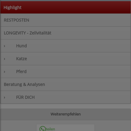
Highlight
RESTPOSTEN
LONGEVITY - Zellvitalität
›
Hund
›
Katze
›
Pferd
Beratung & Analysen
›
FÜR DICH
Weiterempfehlen
teilen