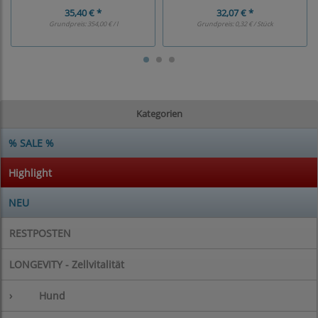
35,40 € *
32,07 € *
Grundpreis:
354,00 € / l
Grundpreis:
0,32 € / Stück
Kategorien
% SALE %
Highlight
NEU
RESTPOSTEN
LONGEVITY - Zellvitalität
›
Hund