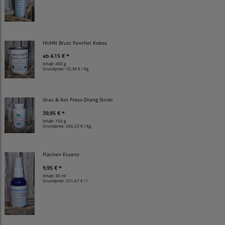
HUHN Brust Fenchel Kokos
ab
4,15 € *
Inhalt: 400 g
Grundpreis:
10,38 € / Kg
Gras & Kot Fress-Drang Sticks
39,95 € *
Inhalt: 150 g
Grundpreis:
266,33 € / Kg
Flächen Essenz
9,95 € *
Inhalt: 30 ml
Grundpreis:
331,67 € / l