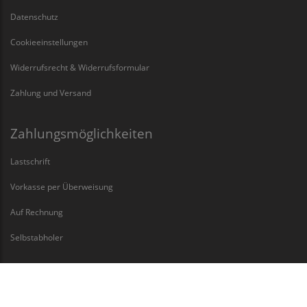
Datenschutz
Cookieeinstellungen
Widerrufsrecht & Widerrufsformular
Zahlung und Versand
Zahlungsmöglichkeiten
Lastschrift
Vorkasse per Überweisung
Auf Rechnung
Selbstabholer