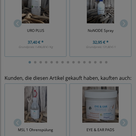
URO PLUS
NoNODE Spray
37,40 € *
32,95 € *
Grundpreis:
1.496,00 € / Kg
Grundpreis:
131,80 € / l
Kunden, die diesen Artikel gekauft haben, kauften auch:
EYE & EAR PADS
MSL 1 Ohrenspülung