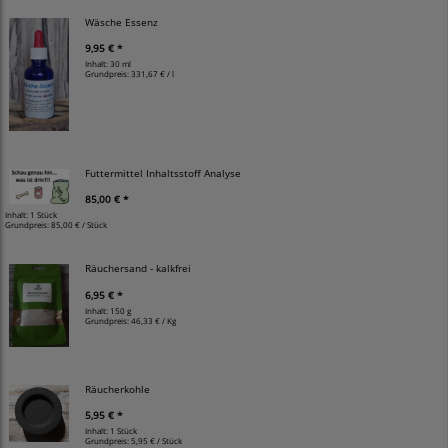
Wäsche Essenz
9,95 € *
Inhalt: 30 ml
Grundpreis:
331,67 € / l
Futtermittel Inhaltsstoff Analyse
85,00 € *
Inhalt: 1 Stück
Grundpreis:
85,00 € / Stück
Räuchersand - kalkfrei
6,95 € *
Inhalt: 150 g
Grundpreis:
46,33 € / Kg
Räucherkohle
5,95 € *
Inhalt: 1 Stück
Grundpreis:
5,95 € / Stück