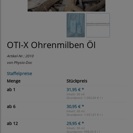
OTI-X Ohrenmilben Öl
Artikel-Nr.:
2010
von Physio-Doc
Staffelpreise
Menge
Stückpreis
ab 1
31,95 € *
Inhalt: 30 ml
Grundpreis:
1.065,00 € / l
ab 6
30,95 € *
Inhalt: 30 ml
Grundpreis:
1.031,67 € / l
ab 12
29,95 € *
Inhalt: 30 ml
Grundpreis:
998,33 € / l