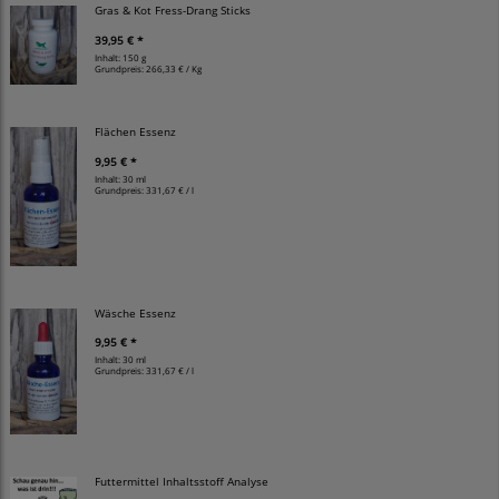
Gras & Kot Fress-Drang Sticks
39,95 € *
Inhalt: 150 g
Grundpreis:
266,33 € / Kg
Flächen Essenz
9,95 € *
Inhalt: 30 ml
Grundpreis:
331,67 € / l
Wäsche Essenz
9,95 € *
Inhalt: 30 ml
Grundpreis:
331,67 € / l
Futtermittel Inhaltsstoff Analyse