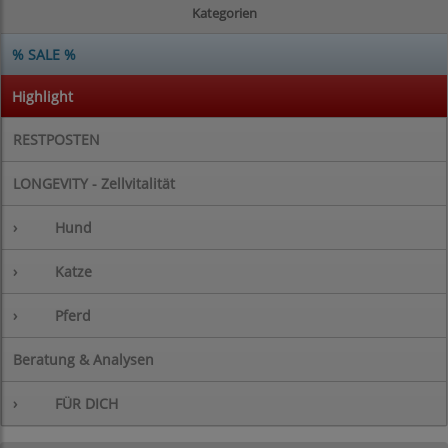
Kategorien
% SALE %
Highlight
RESTPOSTEN
LONGEVITY - Zellvitalität
›
Hund
›
Katze
›
Pferd
Beratung & Analysen
›
FÜR DICH