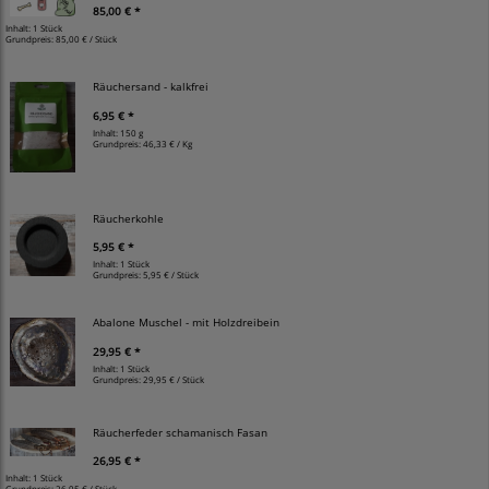
85,00 € *
Inhalt: 1 Stück
Grundpreis:
85,00 € / Stück
Räuchersand - kalkfrei
6,95 € *
Inhalt: 150 g
Grundpreis:
46,33 € / Kg
Räucherkohle
5,95 € *
Inhalt: 1 Stück
Grundpreis:
5,95 € / Stück
Abalone Muschel - mit Holzdreibein
29,95 € *
Inhalt: 1 Stück
Grundpreis:
29,95 € / Stück
Räucherfeder schamanisch Fasan
26,95 € *
Inhalt: 1 Stück
Grundpreis:
26,95 € / Stück