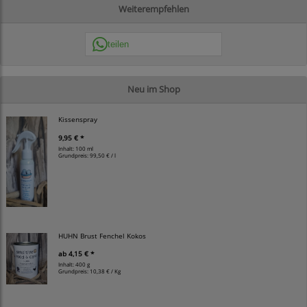
Weiterempfehlen
teilen
Neu im Shop
Kissenspray
9,95 € *
Inhalt: 100 ml
Grundpreis:
99,50 € / l
HUHN Brust Fenchel Kokos
ab
4,15 € *
Inhalt: 400 g
Grundpreis:
10,38 € / Kg