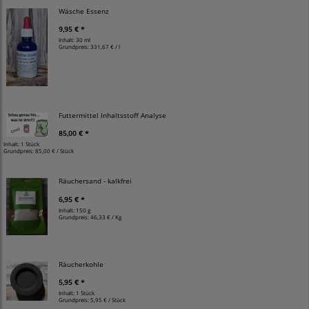
Wäsche Essenz
9,95 € *
Inhalt: 30 ml
Grundpreis:
331,67 € / l
Futtermittel Inhaltsstoff Analyse
85,00 € *
Inhalt: 1 Stück
Grundpreis:
85,00 € / Stück
Räuchersand - kalkfrei
6,95 € *
Inhalt: 150 g
Grundpreis:
46,33 € / Kg
Räucherkohle
5,95 € *
Inhalt: 1 Stück
Grundpreis:
5,95 € / Stück