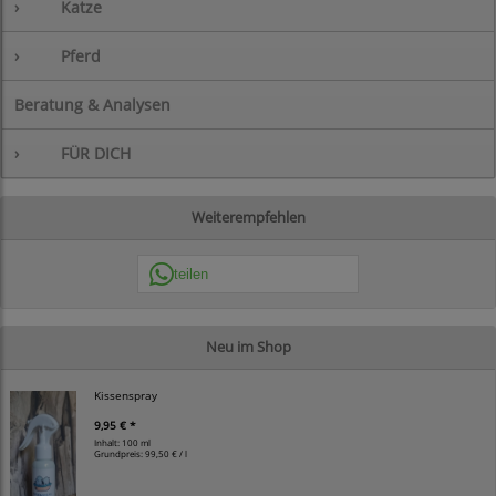
›
Katze
›
Pferd
Beratung & Analysen
›
FÜR DICH
Weiterempfehlen
teilen
Neu im Shop
Kissenspray
9,95 € *
Inhalt: 100 ml
Grundpreis:
99,50 € / l