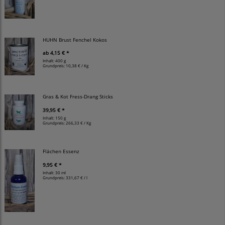
HUHN Brust Fenchel Kokos
ab
4,15 € *
Inhalt: 400 g
Grundpreis:
10,38 € / Kg
Gras & Kot Fress-Drang Sticks
39,95 € *
Inhalt: 150 g
Grundpreis:
266,33 € / Kg
Flächen Essenz
9,95 € *
Inhalt: 30 ml
Grundpreis:
331,67 € / l