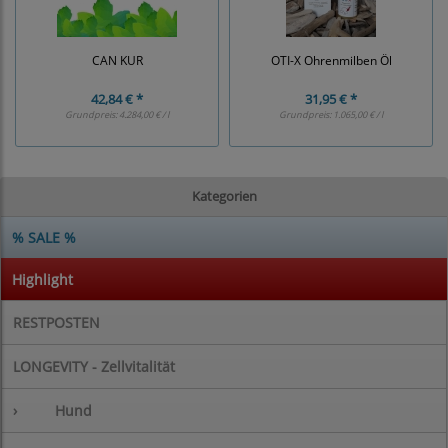
CAN KUR
OTI-X Ohrenmilben Öl
42,84 € *
31,95 € *
Grundpreis:
4.284,00 € / l
Grundpreis:
1.065,00 € / l
Kategorien
% SALE %
Highlight
RESTPOSTEN
LONGEVITY - Zellvitalität
›
Hund