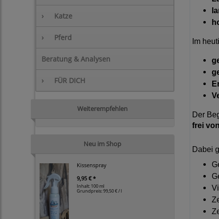
l
›
Katze
h
›
Pferd
Im heut
Beratung & Analysen
g
g
›
FÜR DICH
E
V
Weiterempfehlen
Der Beg
frei v
Neu im Shop
Dabei g
G
Kissenspray
G
9,95 € *
Inhalt: 100 ml
Vi
Grundpreis:
99,50 € / l
Z
Ze