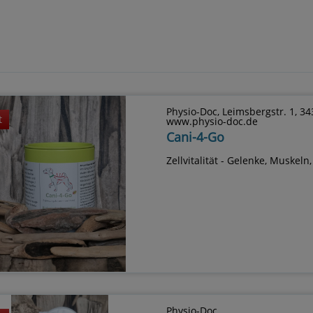
Physio-Doc, Leimsbergstr. 1, 3
t
www.physio-doc.de
Cani-4-Go
Zellvitalität - Gelenke, Muskel
Physio-Doc