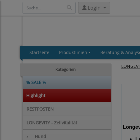
Login
Startseite
Produktlinien
Beratung & Analys
LONGEVITY
Kategorien
% SALE %
Highlight
RESTPOSTEN
LONGEVITY - Zellvitalität
Longev
›
Hund
L