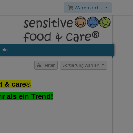
Warenkorb -
Links
Filter
Sortierung wählen
d & care
®
hr als ein Trend!