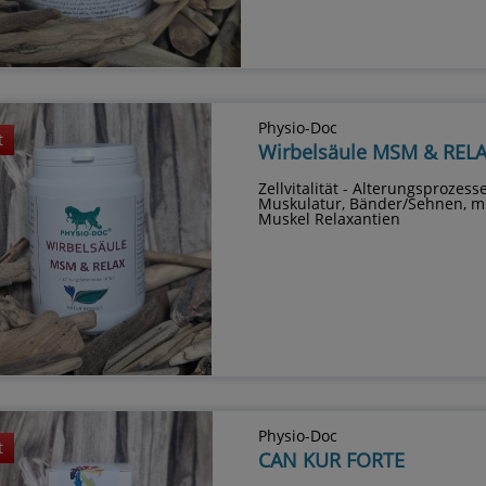
Physio-Doc
t
Wirbelsäule MSM & REL
Zellvitalität - Alterungsprozess
Muskulatur, Bänder/Sehnen, mi
Muskel Relaxantien
Physio-Doc
t
CAN KUR FORTE