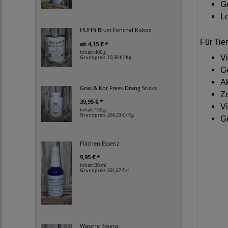
G
Le
HUHN Brust Fenchel Kokos
Für Tier
ab
4,15 € *
Inhalt: 400 g
V
Grundpreis:
10,38 € / Kg
G
Ak
Gras & Kot Fress-Drang Sticks
Ze
39,95 € *
Vi
Inhalt: 150 g
Grundpreis:
266,33 € / Kg
Ge
Flächen Essenz
9,95 € *
Inhalt: 30 ml
Grundpreis:
331,67 € / l
Wäsche Essenz