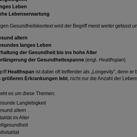
anges Leben
ohe Lebenserwartung
igen Gesundheitskontext wird der Begriff meist weiter gefasst u
esund altern
esundes langes Leben
rhaltung der Gesundheit bis ins hohe Alter
erlängerung der Gesundheitsspanne
(engl.
Healthspan
)
riff
Healthspan
ist dabei oft treffender als „Longevity“, denn er
on größeren Erkrankungen lebt
, nicht nur die Anzahl der Leben
eht es um diese Themen:
esunde Langlebigkeit
esund altern
talität im Alter
ellgesundheit
llvitalität