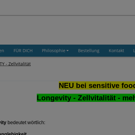
en
FÜR DICH
Philosophie
Bestellung
Kontakt
 - Zellvitalität
NEU bei sensitive foo
Longevity - Zellvitalität - me
ity
bedeutet wörtlich:
anglebigkeit