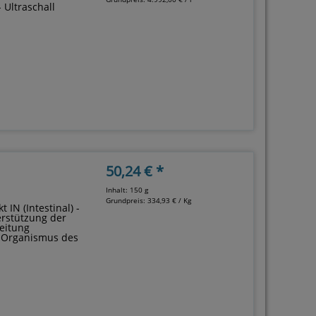
- Ultraschall
50,24 € *
Inhalt: 150 g
Grundpreis:
334,93 € / Kg
t IN (Intestinal) -
terstützung der
eitung
 Organismus des