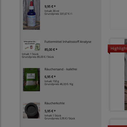
9,95 € *
Inhalt: 30 ml
Grundpreis:
331,67 € / l
Futtermittel Inhaltsstoff Analyse
Highligh
85,00 € *
Inhalt: 1 Stück
Grundpreis:
85,00 € / Stück
Räuchersand - kalkfrei
6,95 € *
Inhalt: 150 g
Grundpreis:
46,33 € / Kg
Räucherkohle
5,95 € *
Inhalt: 1 Stück
Grundpreis:
5,95 € / Stück