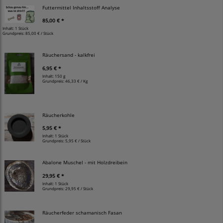
Futtermittel Inhaltsstoff Analyse
85,00 € *
Inhalt: 1 Stück
Grundpreis:
85,00 € / Stück
Räuchersand - kalkfrei
6,95 € *
Inhalt: 150 g
Grundpreis:
46,33 € / Kg
Räucherkohle
5,95 € *
Inhalt: 1 Stück
Grundpreis:
5,95 € / Stück
Abalone Muschel - mit Holzdreibein
29,95 € *
Inhalt: 1 Stück
Grundpreis:
29,95 € / Stück
Räucherfeder schamanisch Fasan