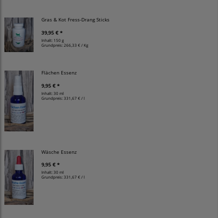
Gras & Kot Fress-Drang Sticks
39,95 € *
Inhalt: 150 g
Grundpreis:
266,33 € / Kg
Flächen Essenz
9,95 € *
Inhalt: 30 ml
Grundpreis:
331,67 € / l
Wäsche Essenz
9,95 € *
Inhalt: 30 ml
Grundpreis:
331,67 € / l