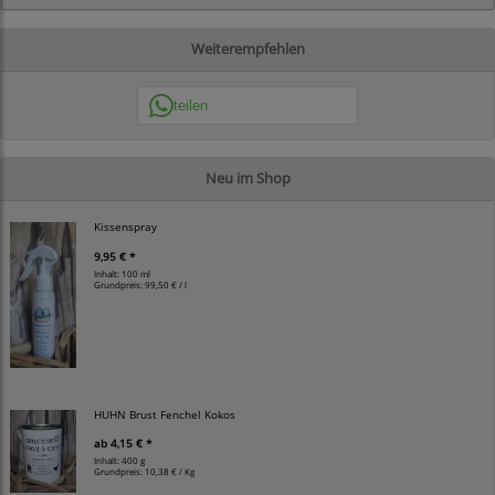
Weiterempfehlen
teilen
Neu im Shop
Kissenspray
9,95 € *
Inhalt: 100 ml
Grundpreis:
99,50 € / l
HUHN Brust Fenchel Kokos
ab
4,15 € *
Inhalt: 400 g
Grundpreis:
10,38 € / Kg