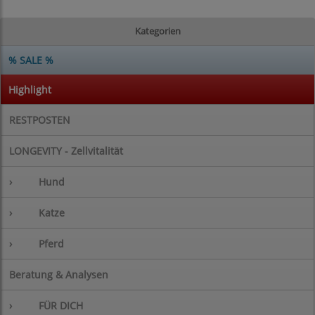
Kategorien
% SALE %
Highlight
RESTPOSTEN
LONGEVITY - Zellvitalität
›
Hund
›
Katze
›
Pferd
Beratung & Analysen
›
FÜR DICH